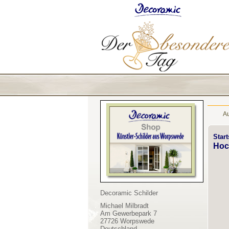
A
Start
Hoc
Decoramic Schilder
Michael Milbradt
Am Gewerbepark 7
27726 Worpswede
Deutschland