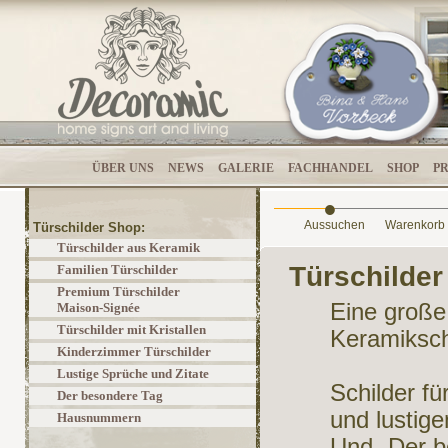
ÜBER UNS
NEWS
GALERIE
FACHHANDEL
SHOP
P
•
Aussuchen
Warenkorb
Türschilder Shop:
Türschilder aus Keramik
Türschilde
Familien Türschilder
Premium Türschilder
Eine große
Maison-Signée
Türschilder mit Kristallen
Keramikschi
Kinderzimmer Türschilder
Lustige Sprüche und Zitate
Schilder fü
Der besondere Tag
und lustig
Hausnummern
Und „Der be