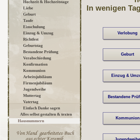
Hochzeit & Hochzeitstage
In wenigen Tag
Liebe
Geburt
Taufe
Einschulung
Einzug & Umzug
Verlobung
Richtfest
Geburtstag
Bestandene Prüfung
Geburt
Verabschiedung
Konfirmation
Kommunion
Einzug & Umz
Arbeitsjubiläum
Firmenjubiläum
Jugendweihe
Muttertag
Bestandene Prü
Vatertag
Einfach Danke sagen
Alles selbst gestalten & texten
Kommunion
Hausnummern
Jugendweih