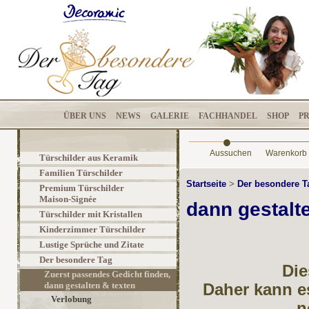
ÜBER UNS
NEWS
GALERIE
FACHHANDEL
SHOP
P
•
Aussuchen
Warenkorb
Türschilder aus Keramik
Familien Türschilder
Startseite
>
Der besondere 
Premium Türschilder
Maison-Signée
dann gestalt
Türschilder mit Kristallen
Kinderzimmer Türschilder
Lustige Sprüche und Zitate
Der besondere Tag
Die
Zuerst passendes Gedicht finden,
dann gestalten & texten
Daher kann e
Verlobung
n