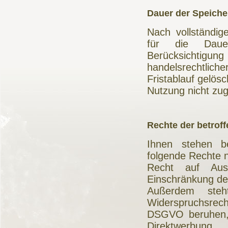
Dauer der Speich
Nach vollständig
für die Dauer
Berücksichtigu
handelsrechtlich
Fristablauf gelös
Nutzung nicht zu
Rechte der betrof
Ihnen stehen be
folgende Rechte 
Recht auf Ausk
Einschränkung der
Außerdem ste
Widerspruchsrecht
DSGVO beruhen,
Direktwerbung.