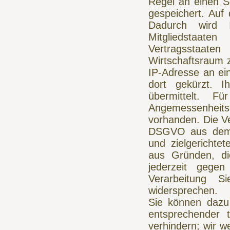
Regel an einen S
gespeichert. Auf 
Dadurch wird 
Mitgliedstaat
Vertragsstaat
Wirtschaftsraum z
IP-Adresse an ei
dort gekürzt. 
übermittelt. F
Angemessenhei
vorhanden. Die Ver
DSGVO aus dem b
und zielgerichte
aus Gründen, di
jederzeit geg
Verarbeitung S
widersprechen.
Sie können dazu
entsprechender t
verhindern; wir w