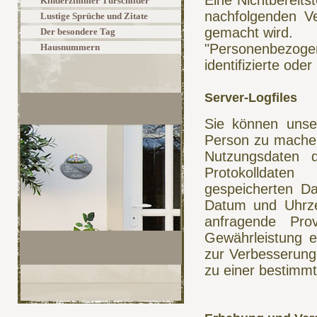
Eine Nichtbereitst
Kinderzimmer Türschilder
nachfolgenden Ve
Lustige Sprüche und Zitate
gemacht wird.
Der besondere Tag
"Personenbezogene
Hausnummern
identifizierte ode
Server-Logfiles
Sie können unse
Person zu machen
Nutzungsdaten d
Protokolldaten
gespeicherten D
Datum und Uhrze
anfragende Pro
Gewährleistung e
zur Verbesserung
zu einer bestimmt