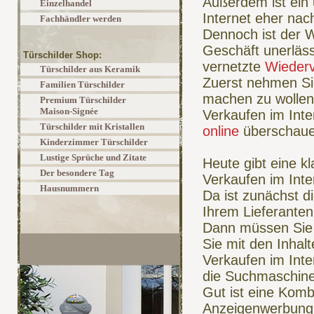
Außerdem ist ein 
Einzelhandel
Internet eher nach
Fachhändler werden
Dennoch ist der W
Geschäft unerläss
Türschilder Shop:
vernetzte
Wiederv
Türschilder aus Keramik
Zuerst nehmen Sie
Familien Türschilder
machen zu wollen.
Premium Türschilder
Maison-Signée
Verkaufen im Inte
Türschilder mit Kristallen
online
überschauen
Kinderzimmer Türschilder
Lustige Sprüche und Zitate
Heute gibt eine k
Der besondere Tag
Verkaufen im Inte
Hausnummern
Da ist zunächst d
Ihrem Lieferanten 
Dann müssen Sie 
Sie mit den Inhalt
Verkaufen im Inte
die Suchmaschinen
Gut ist eine Komb
Anzeigenwerbung