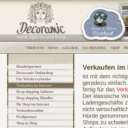
ÜBER UNS
NEWS
GALERIE
FACHHANDEL
SHOP
P
Verkaufen im 
Handelspartner
Decoramic Onlineshop
ist mit dem richti
Für Wiederverkäufer
geradezu einfach
Verkaufen im Internet
fertig für das
Verk
Drop shipping Anbieter
Der klassische We
Drop shipping Händler
Ladengeschäfte z
Ihr Shop im Internet
nicht wirtschaftli
Verkaufen online
Hürde genommen w
Profipartner
Shops zu schwieri
Shop in Shop